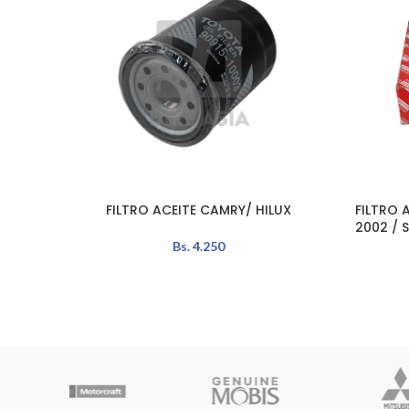
FILTRO ACEITE CAMRY/ HILUX
FILTRO 
AÑADIR AL CARRITO
AÑADIR A
2002 / 
Bs.
4.250