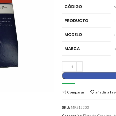
CÓDIGO
M
PRODUCTO
F
MODELO
G
MARCA
D
Comparar
añadir a fav
SKU:
MR212200
Categorías:
Filtro de Gasolina
,
M