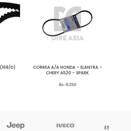
(168/D)
CORREA A/A HONDA – ELANTRA –
CORREA
AÑADIR AL CARRITO
AÑADIR 
CHERY A520 – SPARK
Bs.
4.250