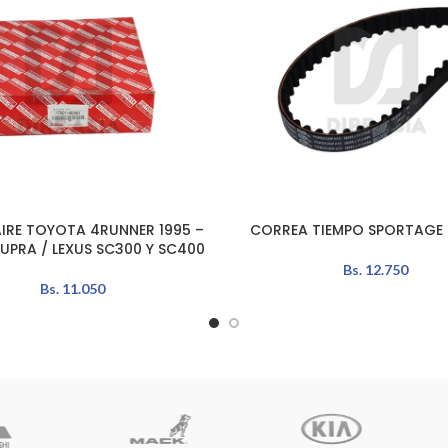
AIRE TOYOTA 4RUNNER 1995 –
CORREA TIEMPO SPORTAGE 
L CARRITO
AÑADIR AL CARRITO
SUPRA / LEXUS SC300 Y SC400
Bs.
12.750
Bs.
11.050