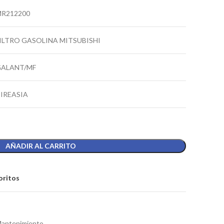
R212200
ILTRO GASOLINA MITSUBISHI
ALANT/MF
IREASIA
AÑADIR AL CARRITO
oritos
antenimiento