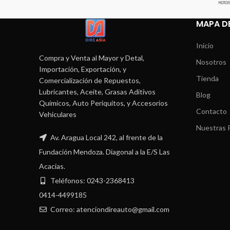
MAPA DE
Inicio
Compra y Venta al Mayor y Detal,
Nosotros
Importación, Exportación, y
Tienda
Comercialización de Repuestos,
Lubricantes, Aceite, Grasas Aditivos
Blog
Químicos, Auto Periquitos, y Accesorios
Contacto
Vehiculares
Nuestras P
Av. Aragua Local 242, al frente de la
Fundación Mendoza. Diagonal a la E/S Las
Acacias.
Teléfonos: 0243-2368413
0414-4499185
Correo: atenciondireauto@gmail.com