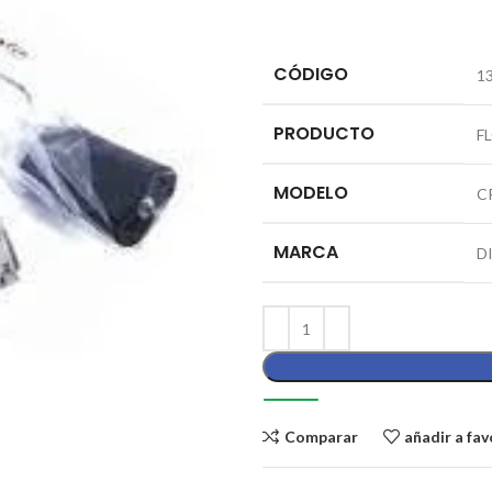
CÓDIGO
1
PRODUCTO
F
MODELO
C
MARCA
D
Comparar
añadir a fav