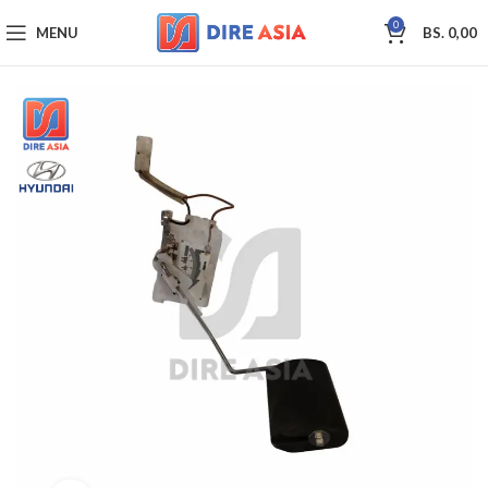
0
MENU
BS.
0,00