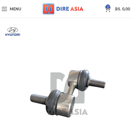
0
MENU
BS.
0,00