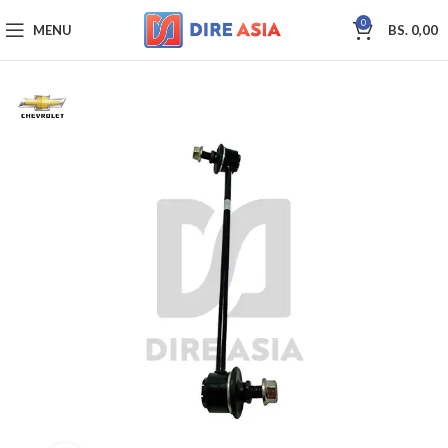
0
MENU
BS.
0,00