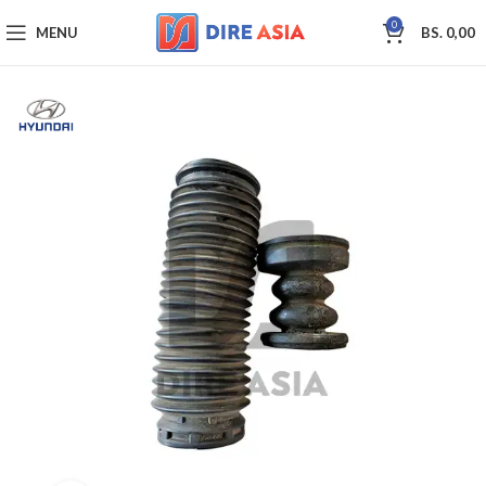
0
MENU
BS.
0,00