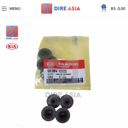
0
MENU
BS.
0,00