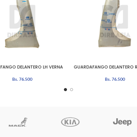
FANGO DELANTERO LH VERNA
GUARDAFANGO DELANTERO R
L CARRITO
AÑADIR AL CARRITO
Bs.
76.500
Bs.
76.500