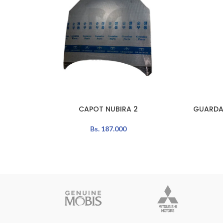
CAPOT NUBIRA 2
GUARDA
AÑADIR AL CARRITO
AÑADIR A
Bs.
187.000