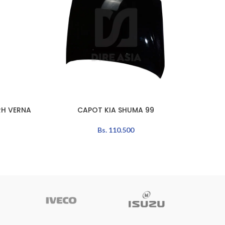
H VERNA
CAPOT KIA SHUMA 99
C
AÑADIR AL CARRITO
AÑADIR 
Bs.
110.500