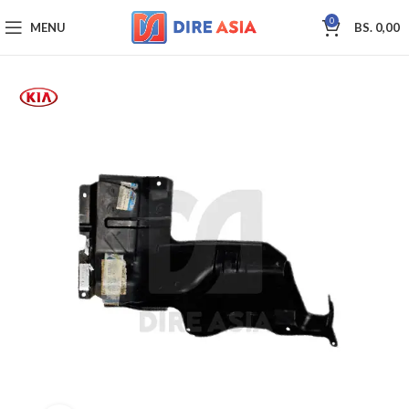
0
MENU
BS.
0,00