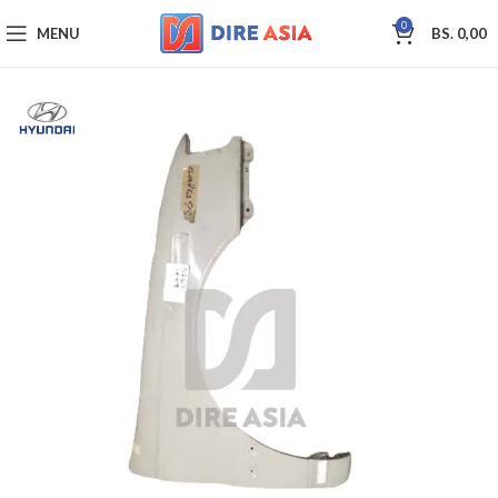
0
MENU
BS.
0,00