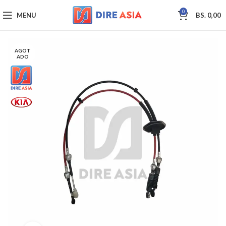
0
MENU
BS.
0,00
AGOT
ADO