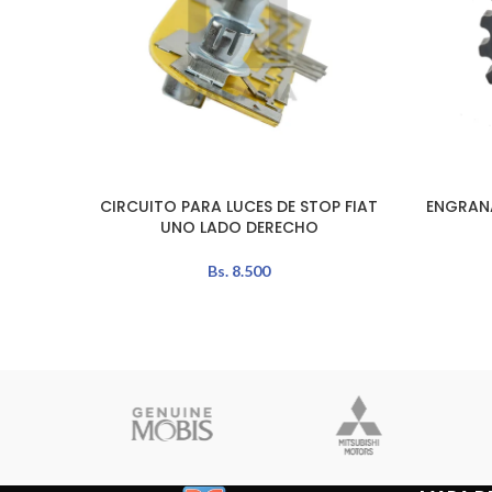
CIRCUITO PARA LUCES DE STOP FIAT
ENGRANA
LEER MÁS
AÑADIR A
UNO LADO DERECHO
Bs.
8.500