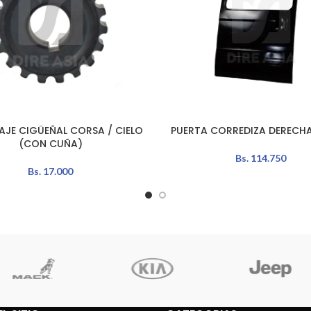
JE CIGÜEÑAL CORSA / CIELO
PUERTA CORREDIZA DERECH
L CARRITO
LEER MÁS
(CON CUÑA)
Bs.
114.750
Bs.
17.000