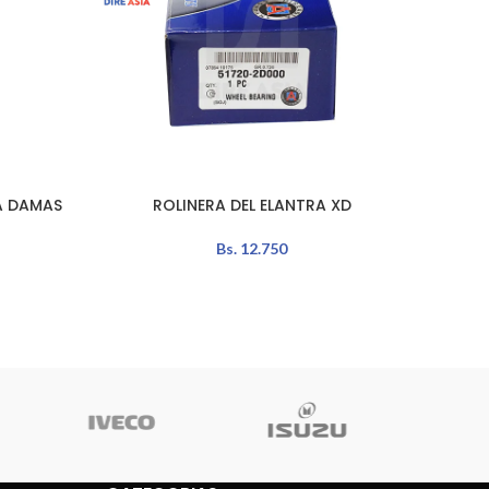
A DAMAS
ROLINERA DEL ELANTRA XD
CA
LEER MÁS
AÑADIR 
Bs.
12.750