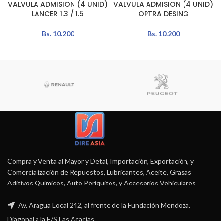
VALVULA ADMISION (4 UNID)
VALVULA ADMISION (4 UNID)
LANCER 1.3 / 1.5
OPTRA DESING
Bs.
10.200
Bs.
10.200
Compra y Venta al Mayor y Detal, Importación, Exportación, y
Comercialización de Repuestos, Lubricantes, Aceite, Grasas
Aditivos Químicos, Auto Periquitos, y Accesorios Vehiculares
Av. Aragua Local 242, al frente de la Fundación Mendoza.
Diagonal a la E/S Las Acacias.