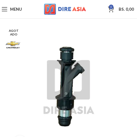
0
MENU
BS.
0,00
AGOT
ADO