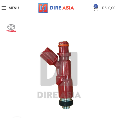
0
MENU
BS.
0,00