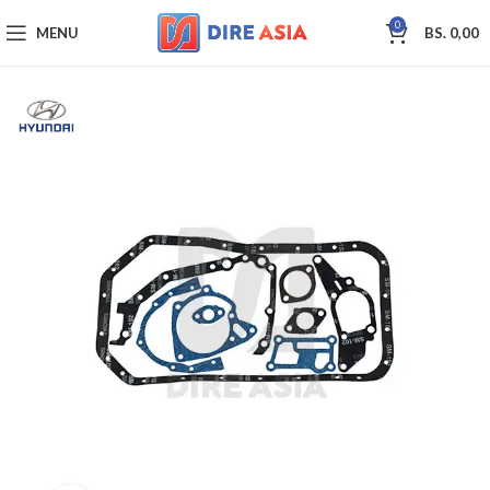
0
MENU
BS.
0,00