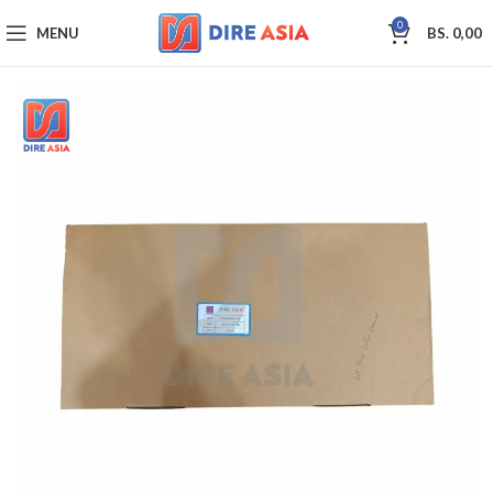
0
MENU
BS.
0,00