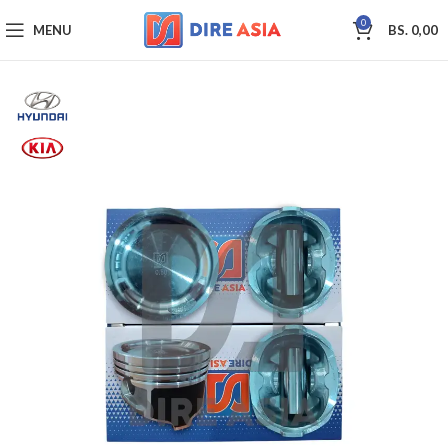
0
MENU
BS.
0,00