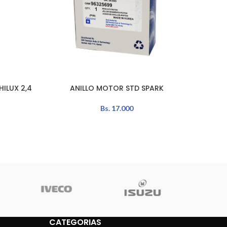
ILUX 2,4
ANILLO MOTOR STD SPARK
ANIL
AÑADIR AL CARRITO
AÑADIR 
Bs.
17.000
CATEGORIAS