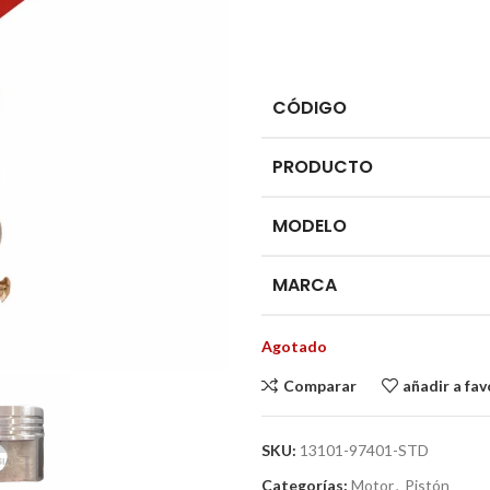
CÓDIGO
PRODUCTO
MODELO
MARCA
Agotado
Comparar
añadir a fav
SKU:
13101-97401-STD
Categorías:
Motor
,
Pistón