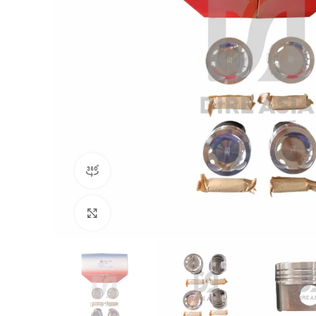
360 product view
Click to enlarge