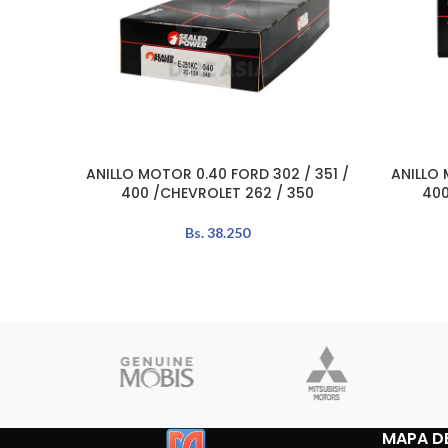
ANILLO MOTOR 0.40 FORD 302 / 351 /
ANILLO 
AÑADIR AL CARRITO
AÑADIR A
400 /CHEVROLET 262 / 350
400
Bs.
38.250
MAPA DE