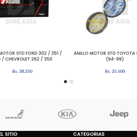
MOTOR STD FORD 302 / 351 /
ANILLO MOTOR STD TOYOTA H
L CARRITO
AÑADIR AL CARRITO
 / CHEVROLET 262 / 350
(94-99)
Bs.
38.250
Bs.
25.500
L SITIO
CATEGORIAS