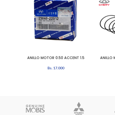
ANILLO MOTOR 0.50 ACCENT 1.5
ANILLO 
AÑADIR AL CARRITO
LEER MÁS
Bs.
17.000