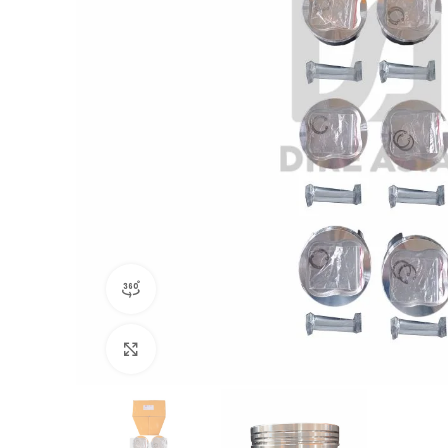
360 product view
Click to enlarge