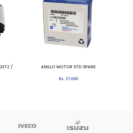
GETZ /
ANILLO MOTOR STD SPARK
ANI
AÑADIR AL CARRITO
AÑADIR 
Bs.
17.000