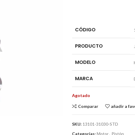
CÓDIGO
PRODUCTO
MODELO
MARCA
Agotado
Comparar
añadir a fav
SKU:
13101-31030-STD
Categorías:
Motor
,
Pistón