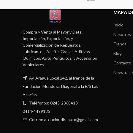
MAPA DE
Inicio
Compra y Venta al Mayor y Detal,
Nosotros
Importación, Exportación, y
Tienda
Comercialización de Repuestos,
Lubricantes, Aceite, Grasas Aditivos
Blog
Químicos, Auto Periquitos, y Accesorios
Contacto
Vehiculares
Nuestras P
Av. Aragua Local 242, al frente de la
Fundación Mendoza. Diagonal a la E/S Las
Acacias.
Teléfonos: 0243-2368413
0414-4499185
Correo: atenciondireauto@gmail.com