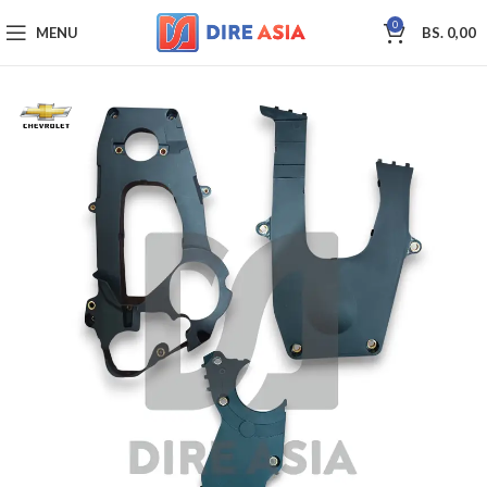
0
MENU
BS.
0,00