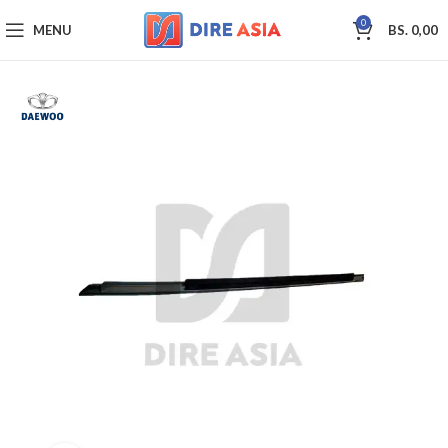
0
MENU
BS.
0,00