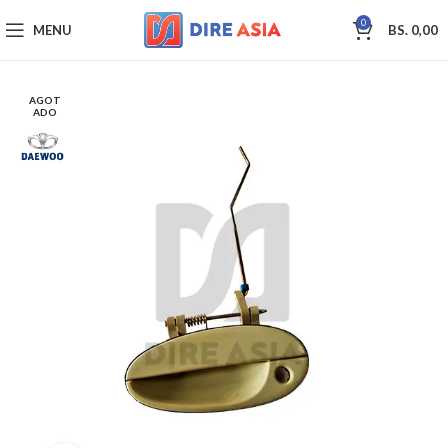
0
MENU
BS.
0,00
AGOT
ADO