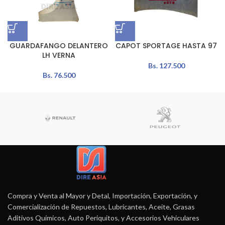
GUARDAFANGO DELANTERO
CAPOT SPORTAGE HASTA 97
LH VERNA
Bs.
127.500
Bs.
76.500
Compra y Venta al Mayor y Detal, Importación, Exportación, y
Comercialización de Repuestos, Lubricantes, Aceite, Grasas
Aditivos Químicos, Auto Periquitos, y Accesorios Vehiculares