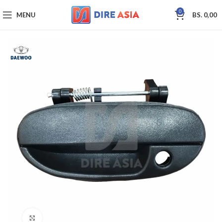
0
MENU
BS.
0,00
Click to enlarge