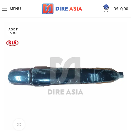
0
MENU
BS.
0,00
AGOT
ADO
Click to enlarge