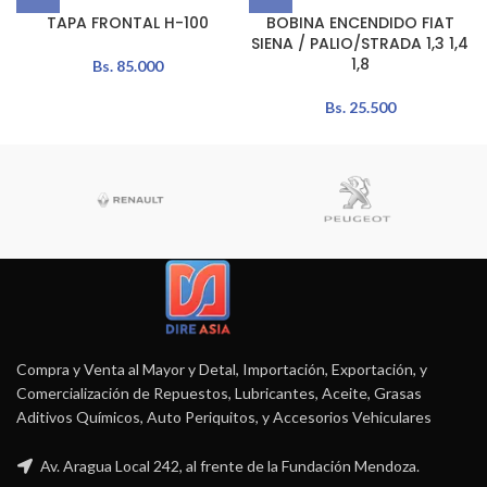
TAPA FRONTAL H-100
BOBINA ENCENDIDO FIAT
SIENA / PALIO/STRADA 1,3 1,4
1,8
Bs.
85.000
Bs.
25.500
Compra y Venta al Mayor y Detal, Importación, Exportación, y
Comercialización de Repuestos, Lubricantes, Aceite, Grasas
Aditivos Químicos, Auto Periquitos, y Accesorios Vehiculares
Av. Aragua Local 242, al frente de la Fundación Mendoza.