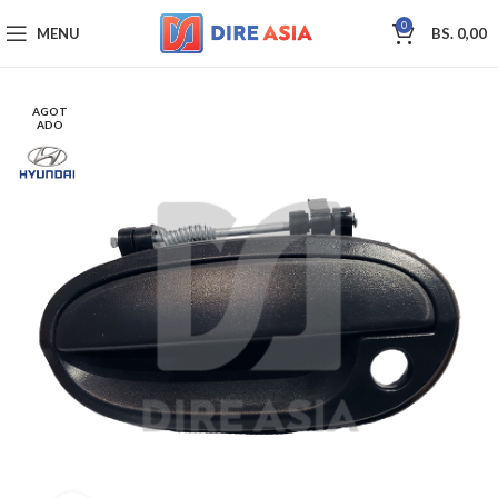
0
MENU
BS.
0,00
AGOT
ADO