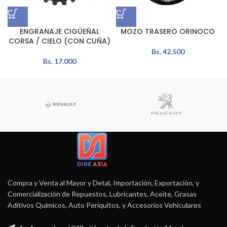
ENGRANAJE CIGÜEÑAL
MOZO TRASERO ORINOCO
CORSA / CIELO (CON CUÑA)
Bs.
42.500
Bs.
17.000
Compra y Venta al Mayor y Detal, Importación, Exportación, y
Comercialización de Repuestos, Lubricantes, Aceite, Grasas
Aditivos Químicos, Auto Periquitos, y Accesorios Vehiculares