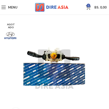
0
MENU
BS.
0,00
AGOT
ADO