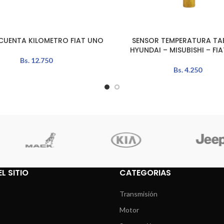
CUENTA KILOMETRO FIAT UNO
SENSOR TEMPERATURA TA
LEER MÁS
HYUNDAI – MISUBISHI – FI
Bs.
12.750
Bs.
4.250
L SITIO
CATEGORIAS
Transmisión
Motor