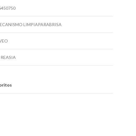
6450750
ECANISMO LIMPIAPARABRISA
VEO
IREASIA
oritos