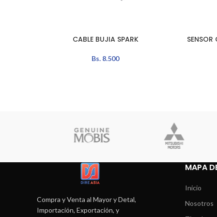
CABLE BUJIA SPARK
SENSOR 
AÑADIR AL CARRITO
LEER MÁS
Bs.
8.500
MAPA DE
Inicio
Compra y Venta al Mayor y Detal,
Nosotros
Importación, Exportación, y