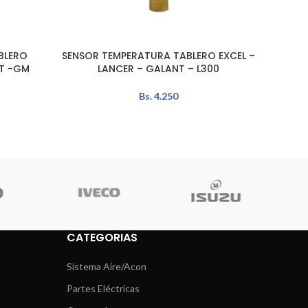
BLERO
SENSOR TEMPERATURA TABLERO EXCEL –
SENSOR
AÑADIR AL CARRITO
LEER MÁ
AT -GM
LANCER – GALANT – L300
Bs.
4.250
CATEGORIAS
Sistema Aire/Acon
Partes Eléctricas