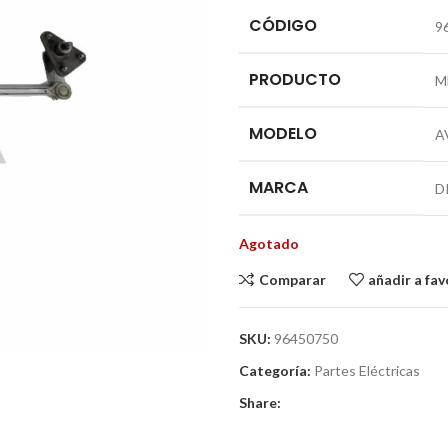
CÓDIGO
9
PRODUCTO
M
MODELO
A
MARCA
D
Agotado
Comparar
añadir a fav
SKU:
96450750
Categoría:
Partes Eléctricas
Share: