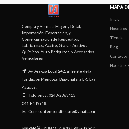
MAPA DE
Inicio
Compra y Venta al Mayor y Detal,
Nosotros
Importación, Exportación, y
Tienda
Comercialización de Repuestos,
Lubricantes, Aceite, Grasas Aditivos
Blog
Químicos, Auto Periquitos, y Accesorios
Contacto
Vehiculares
Nuestras P
Av. Aragua Local 242, al frente de la
Fundación Mendoza. Diagonal a la E/S Las
Acacias.
Teléfonos: 0243-2368413
0414-4499185
Correo: atenciondireauto@gmail.com
DIREASIA
2021 IMPULSADO POR
ABC
&
PGWEB
.