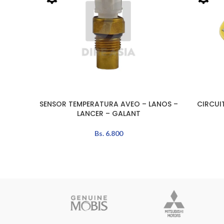
SENSOR TEMPERATURA AVEO – LANOS –
CIRCUI
LEER MÁS
LEER MÁS
LANCER – GALANT
Bs.
6.800