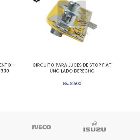
ENTO –
CIRCUITO PARA LUCES DE STOP FIAT
CABLE
LEER MÁS
AÑADIR 
-300
UNO LADO DERECHO
Bs.
8.500