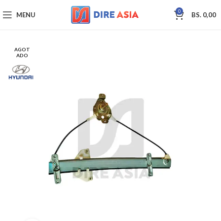
0
MENU
BS.
0,00
AGOT
ADO