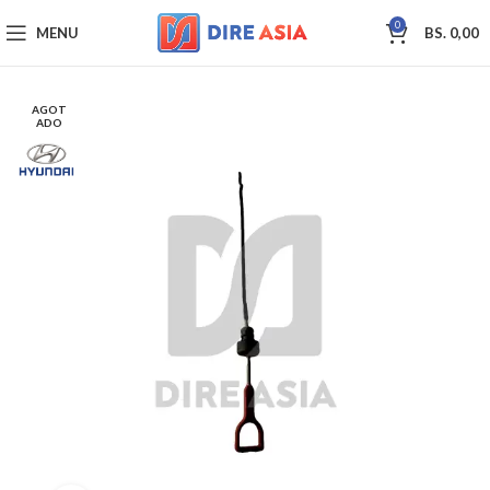
0
MENU
BS.
0,00
AGOT
ADO