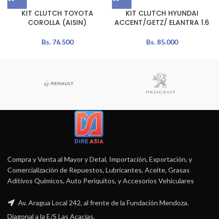
KIT CLUTCH TOYOTA
KIT CLUTCH HYUNDAI
COROLLA (AISIN)
ACCENT/GETZ/ ELANTRA 1.6
Bs.
76.500
Bs.
85.000
Compra y Venta al Mayor y Detal, Importación, Exportación, y
Comercialización de Repuestos, Lubricantes, Aceite, Grasas
Aditivos Químicos, Auto Periquitos, y Accesorios Vehiculares
Av. Aragua Local 242, al frente de la Fundación Mendoza.
Diagonal a la E/S Las Acacias.