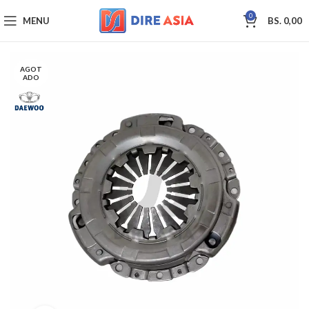
0
MENU
BS.
0,00
AGOT
ADO