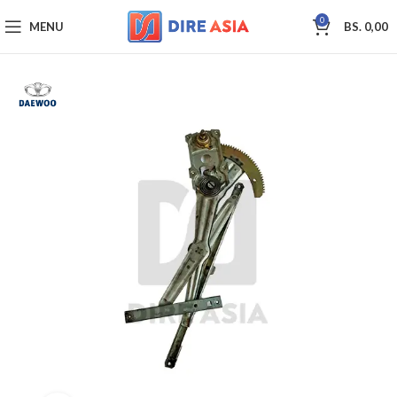
0
MENU
BS.
0,00