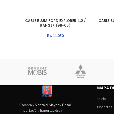
CABLE BUJIA FORD EXPLORER 4,0 /
CABLE B
AÑADIR AL CARRITO
LEER MÁS
RANGER (98-05)
Bs.
11.050
MAPA DE
Inicio
Compra y Venta al Mayor y Detal,
Nosotros
Importación, Exportación, y