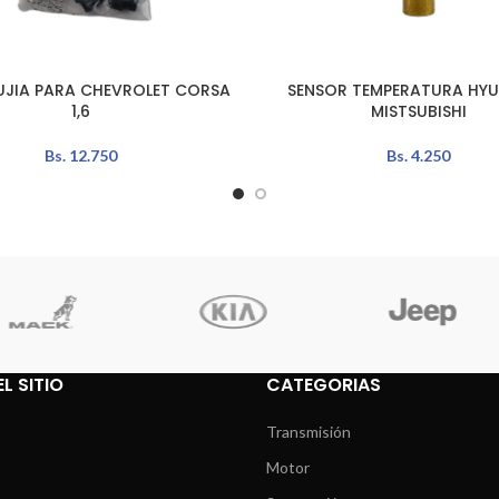
UJIA PARA CHEVROLET CORSA
SENSOR TEMPERATURA HYU
AÑADIR AL CARRITO
1,6
MISTSUBISHI
Bs.
12.750
Bs.
4.250
L SITIO
CATEGORIAS
Transmisión
Motor