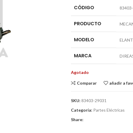
CÓDIGO
83403
PRODUCTO
MECAN
MODELO
ELAN
MARCA
DIREA
Agotado
Comparar
añadir a fav
SKU:
83403-29031
Categoría:
Partes Eléctricas
Share: