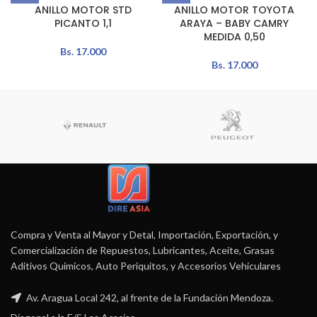
ANILLO MOTOR STD
ANILLO MOTOR TOYOTA
PICANTO 1,1
ARAYA – BABY CAMRY
MEDIDA 0,50
Bs.
17.000
Bs.
17.000
Compra y Venta al Mayor y Detal, Importación, Exportación, y
Comercialización de Repuestos, Lubricantes, Aceite, Grasas
Aditivos Químicos, Auto Periquitos, y Accesorios Vehiculares
Av. Aragua Local 242, al frente de la Fundación Mendoza.