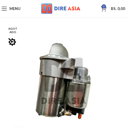
0
MENU
BS.
0,00
AGOT
ADO