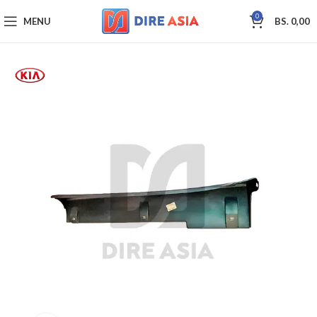
0
MENU
BS.
0,00