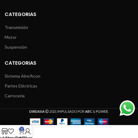
CATEGORIAS
Transmisión
Motor
Suspensión
CATEGORIAS
Sistema Aire/Acon
Partes Eléctricas
Carrocería
DIREASIA
2021 IMPULSADO POR
ABC
&
PGWEB
.
0
oductos
Favoritos
Carrito
Mi Cuenta