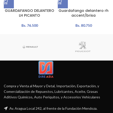
GUARDAFANGO DELANTERO
Guardafango delantero rh
LH PICANTO
accent/brisa
Bs.
76.500
Bs.
80.750
Compra y Venta al Mayor y Detal, Importación, Exportación, y
Comercialización de Repuestos, Lubricantes, Aceite, Grasas
Aditivos Químicos, Auto Periquitos, y Accesorios Vehiculares
Av. Aragua Local 242, al frente de la Fundación Mendoza.