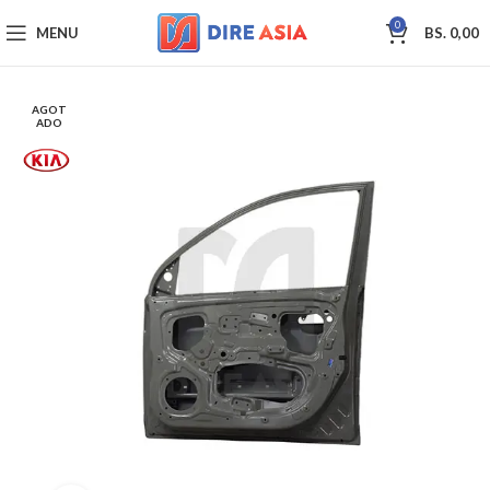
0
MENU
BS.
0,00
AGOT
ADO