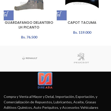
GUARDAFANGO DELANTERO
CAPOT TACUMA
LH PICANTO
Bs.
119.000
Bs.
76.500
Compra y Venta al Mayor y Detal, Importación, Exportación, y
Comercialización de Repuestos, Lubricantes, Aceite, Grasas
Aditivos Químicos, Auto Periquitos, y Accesorios Vehiculares