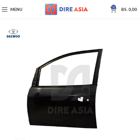
0
MENU
BS.
0,00