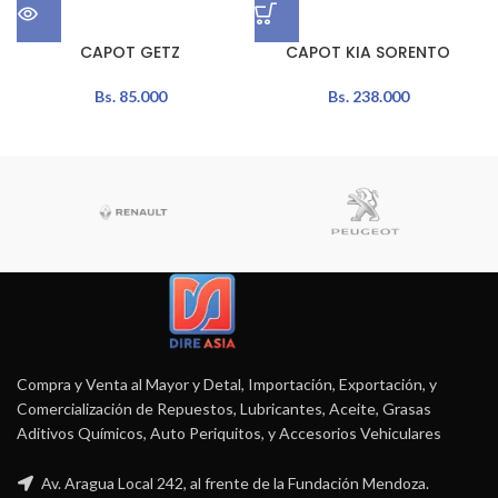
CAPOT GETZ
CAPOT KIA SORENTO
Bs.
85.000
Bs.
238.000
Compra y Venta al Mayor y Detal, Importación, Exportación, y
Comercialización de Repuestos, Lubricantes, Aceite, Grasas
Aditivos Químicos, Auto Periquitos, y Accesorios Vehiculares
Av. Aragua Local 242, al frente de la Fundación Mendoza.