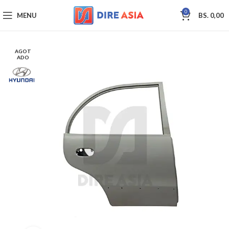
0
MENU
BS.
0,00
AGOT
ADO