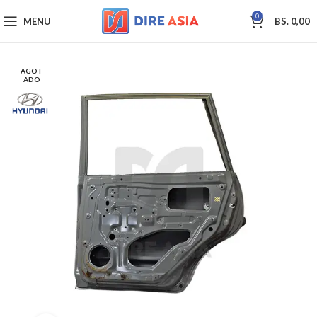
0
MENU
BS.
0,00
AGOT
ADO