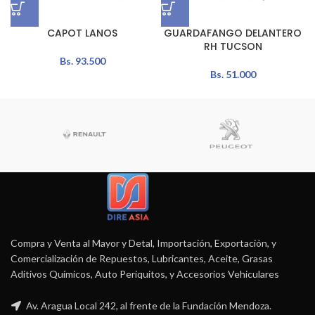
CAPOT LANOS
GUARDAFANGO DELANTERO
RH TUCSON
Bs.
93.500
Bs.
51.000
Compra y Venta al Mayor y Detal, Importación, Exportación, y
Comercialización de Repuestos, Lubricantes, Aceite, Grasas
Aditivos Químicos, Auto Periquitos, y Accesorios Vehiculares
Av. Aragua Local 242, al frente de la Fundación Mendoza.