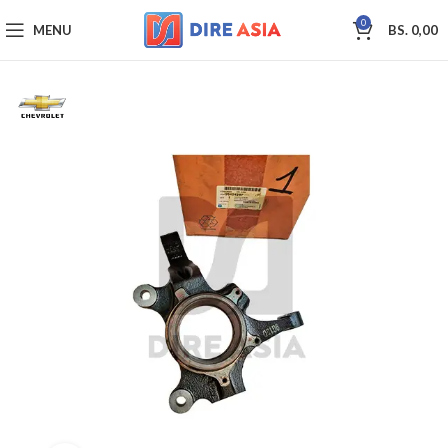
0
MENU
BS.
0,00