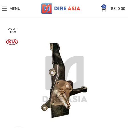
0
MENU
BS.
0,00
AGOT
ADO