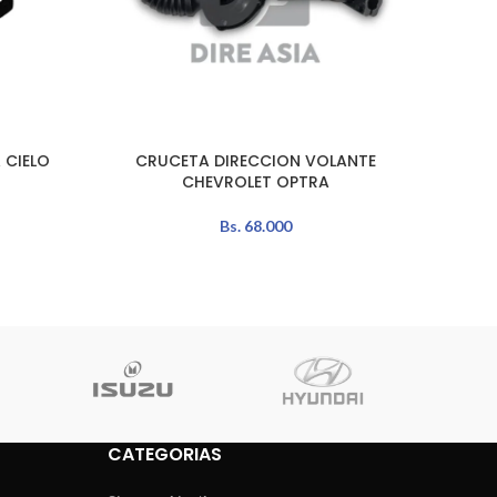
 CIELO
CRUCETA DIRECCION VOLANTE
ROLI
AÑADIR AL CARRITO
LEER MÁ
CHEVROLET OPTRA
Bs.
68.000
CATEGORIAS