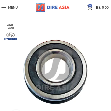
0
MENU
BS.
0,00
AGOT
ADO