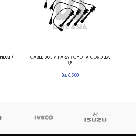
AÑADIR 
NDAI /
CABLE BUJIA PARA TOYOTA COROLLA
AÑADIR AL CARRITO
1,6
Bs.
8.500