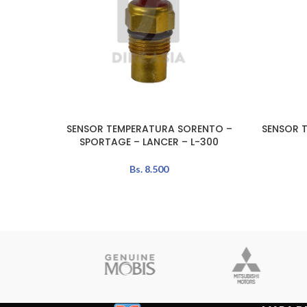
SENSOR TEMPERATURA SORENTO –
SENSOR 
LEER MÁS
LEER MÁS
SPORTAGE – LANCER – L-300
Bs.
8.500