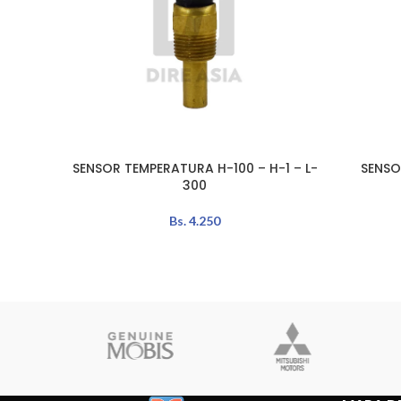
SENSOR TEMPERATURA H-100 – H-1 – L-
SENSO
AÑADIR AL CARRITO
AÑADIR A
300
Bs.
4.250