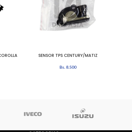
COROLLA
SENSOR TPS CENTURY/MATIZ
LEER MÁS
AÑADIR 
Bs.
8.500