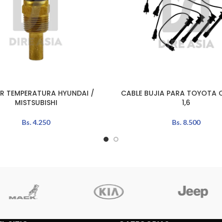
R TEMPERATURA HYUNDAI /
CABLE BUJIA PARA TOYOTA 
L CARRITO
AÑADIR AL CARRITO
MISTSUBISHI
1,6
Bs.
4.250
Bs.
8.500