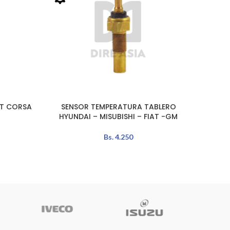
ET CORSA
SENSOR TEMPERATURA TABLERO
BOBI
LEER MÁS
AÑADIR 
HYUNDAI – MISUBISHI – FIAT -GM
Bs.
4.250