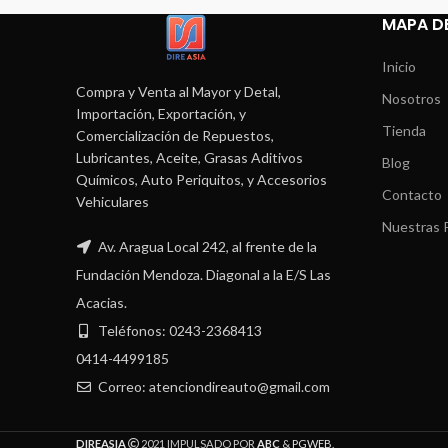
MAPA DE
Inicio
Compra y Venta al Mayor y Detal,
Nosotros
Importación, Exportación, y
Tienda
Comercialización de Repuestos,
Lubricantes, Aceite, Grasas Aditivos
Blog
Químicos, Auto Periquitos, y Accesorios
Contacto
Vehiculares
Nuestras P
Av. Aragua Local 242, al frente de la
Fundación Mendoza. Diagonal a la E/S Las
Acacias.
Teléfonos: 0243-2368413
0414-4499185
Correo: atenciondireauto@gmail.com
DIREASIA
2021 IMPULSADO POR
ABC
&
PGWEB
.