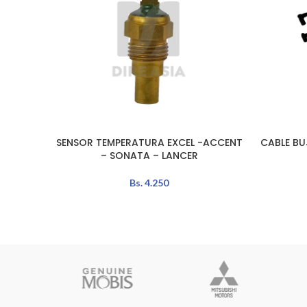
SENSOR TEMPERATURA EXCEL -ACCENT
CABLE BU
AÑADIR AL CARRITO
AÑADIR A
– SONATA – LANCER
Bs.
4.250