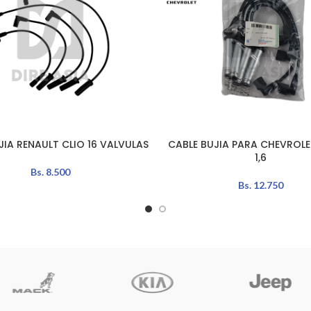
JIA RENAULT CLIO 16 VALVULAS
CABLE BUJIA PARA CHEVROL
L CARRITO
LEER MÁS
1,6
Bs.
8.500
Bs.
12.750