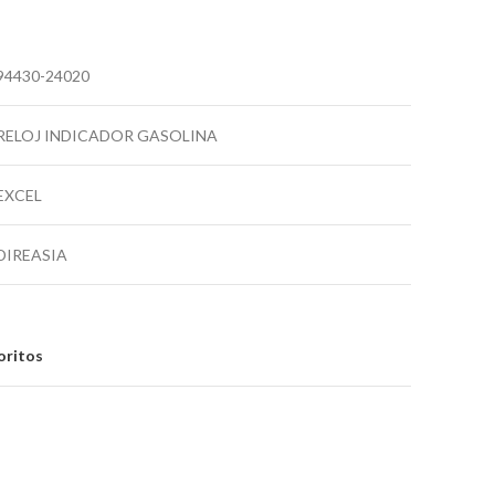
94430-24020
RELOJ INDICADOR GASOLINA
EXCEL
DIREASIA
oritos