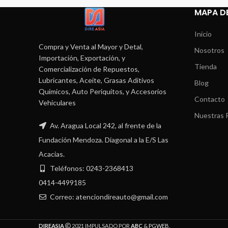
MAPA DE
Inicio
Compra y Venta al Mayor y Detal,
Nosotros
Importación, Exportación, y
Tienda
Comercialización de Repuestos,
Lubricantes, Aceite, Grasas Aditivos
Blog
Químicos, Auto Periquitos, y Accesorios
Contacto
Vehiculares
Nuestras P
Av. Aragua Local 242, al frente de la
Fundación Mendoza. Diagonal a la E/S Las
Acacias.
Teléfonos: 0243-2368413
0414-4499185
Correo: atenciondireauto@gmail.com
DIREASIA
2021 IMPULSADO POR
ABC
&
PGWEB
.