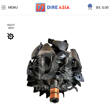
0
MENU
BS.
0,00
AGOT
ADO