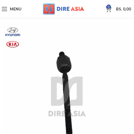
0
MENU
BS.
0,00