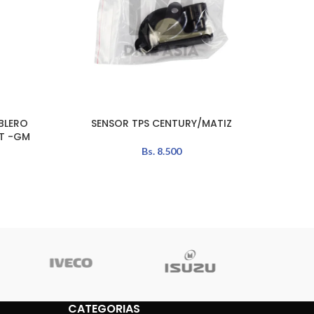
BLERO
SENSOR TPS CENTURY/MATIZ
LEER MÁS
AÑADIR 
AT -GM
Bs.
8.500
CATEGORIAS