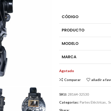
CÓDIGO
PRODUCTO
MODELO
MARCA
Agotado
Comparar
añadir a fav
SKU:
28164-32530
Categorías:
Partes Eléctricas
,
S
Share: