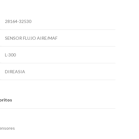
28164-32530
SENSOR FLUJO AIRE/MAF
L-300
DIREASIA
oritos
ensores