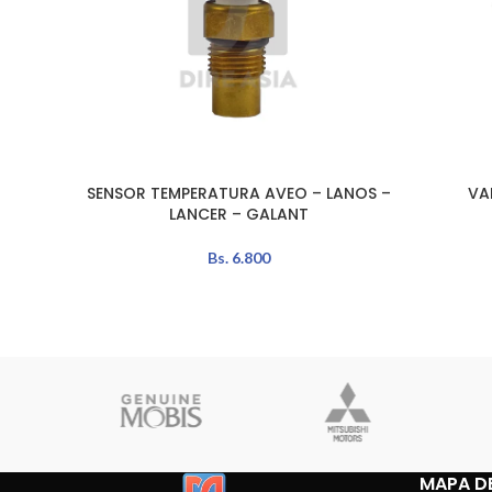
SENSOR TEMPERATURA AVEO – LANOS –
VA
LEER MÁS
LEER MÁS
LANCER – GALANT
Bs.
6.800
MAPA DE